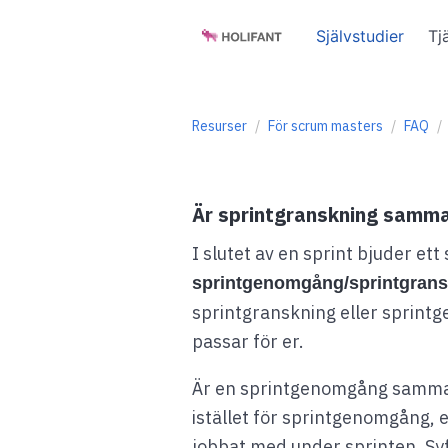
Självstudier
Tj
Resurser
För scrum masters
FAQ
Är sprintgranskning samm
I slutet av en sprint bjuder e
sprintgenomgång/sprintgran
sprintgranskning eller sprintge
passar för er.
Är en sprintgenomgång samma s
istället för sprintgenomgång,
jobbat med under sprinten. Syf