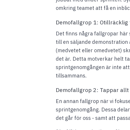
omkring teamet att få en inblic
Demofallgrop 1: Otillräcklig
Det finns några fallgropar här
till en säljande demonstration 
(medvetet eller omedvetet) skr
det är. Detta motverkar helt 
sprintgenomgången är inte att 
tillsammans.
Demofallgrop 2: Tappar all
En annan fallgrop när vi fokus
sprintgenomgång. Dessa delar 
det går för oss - samt att pas