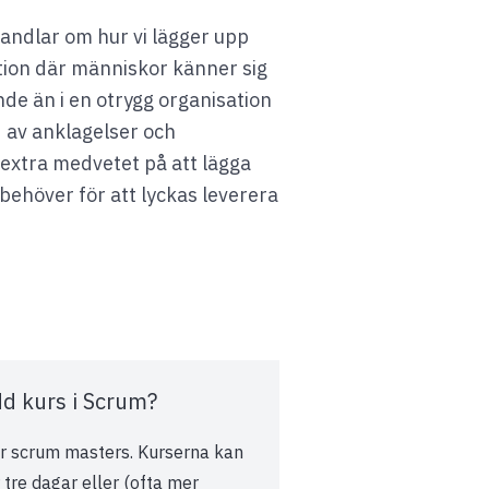
handlar om hur vi lägger upp
ation där människor känner sig
nde än i en otrygg organisation
d av anklagelser och
 extra medvetet på att lägga
behöver för att lyckas leverera
edd kurs i Scrum?
ör scrum masters. Kurserna kan
tre dagar eller (ofta mer