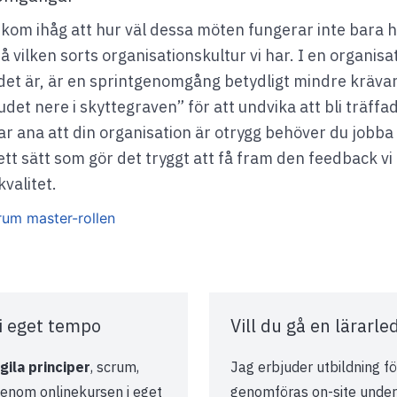
: kom ihåg att hur väl dessa möten fungerar inte bara 
 vilken sorts organisationskultur vi har. I en organis
m det är, är en sprintgenomgång betydligt mindre kräva
et nere i skyttegraven” för att undvika att bli träffa
ar ana att din organisation är otrygg behöver du jobba
 sätt som gör det tryggt att få fram den feedback vi 
valitet.
rum master-rollen
i eget tempo
Vill du gå en lärarl
gila principer
, scrum,
Jag erbjuder utbildning f
genom onlinekursen i eget
genomföras on-site under 