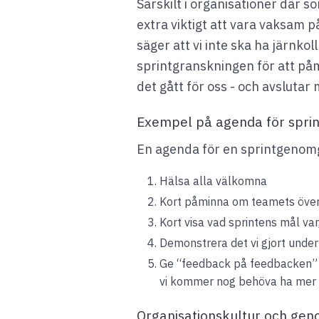
Särskilt i organisationer där 
extra viktigt att vara vaksam på
säger att vi inte ska ha järnkol
sprintgranskningen för att påm
det gått för oss - och avslutar
Exempel på agenda för spr
En agenda för en sprintgenomgå
Hälsa alla välkomna
Kort påminna om teamets överg
Kort visa vad sprintens mål var
Demonstrera det vi gjort unde
Ge “feedback på feedbacken” oc
vi kommer nog behöva ha mer f
Organisationskultur och ge