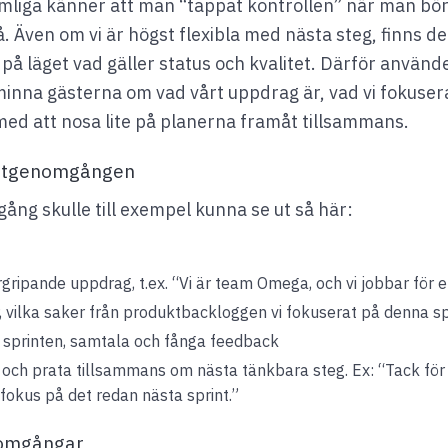
somliga känner att man “tappat kontrollen” när man bö
. Även om vi är högst flexibla med nästa steg, finns det
l på läget vad gäller status och kvalitet. Därför använd
inna gästerna om vad vårt uppdrag är, vad vi fokuser
 med att nosa lite på planerna framåt tillsammans.
intgenomgången
ng skulle till exempel kunna se ut så här:
ripande uppdrag, t.ex. “Vi är team Omega, och vi jobbar för
, vilka saker från produktbackloggen vi fokuserat på denna spr
r sprinten, samtala och fånga feedback
h prata tillsammans om nästa tänkbara steg. Ex: “Tack för in
okus på det redan nästa sprint.”
nomgångar