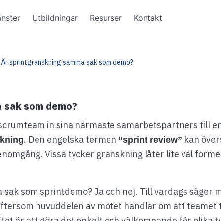
änster
Utbildningar
Resurser
Kontakt
Är sprintgranskning samma sak som demo?
a sak som demo?
tt scrumteam in sina närmaste samarbetspartners till e
. Den engelska termen
kan över
skning
“sprint review”
nomgång. Vissa tycker granskning låter lite väl formel
ak som sprintdemo? Ja och nej. Till vardags säger 
 eftersom huvuddelen av mötet handlar om att teamet 
tet är att göra det enkelt och välkomnande för olika t