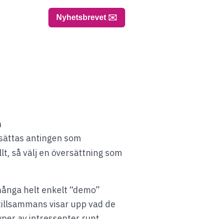
Nyhetsbrevet ✉️
n
sättas antingen som
lt, så välj en översättning som
många helt enkelt “demo”
tillsammans visar upp vad de
yper av intressenter runt