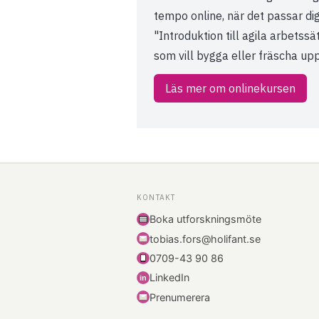
tempo online, när det passar di
"Introduktion till agila arbetssät
som vill bygga eller fräscha u
Läs mer om onlinekursen
KONTAKT
Boka utforskningsmöte
tobias.fors@holifant.se
0709-43 90 86
LinkedIn
i
n
Prenumerera