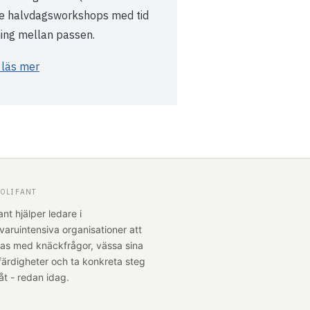
erie halvdagsworkshops med tid
ning mellan passen.
 läs mer
OLIFANT
ant hjälper ledare i
varuintensiva organisationer att
tas med knäckfrågor, vässa sina
färdigheter och ta konkreta steg
åt - redan idag.