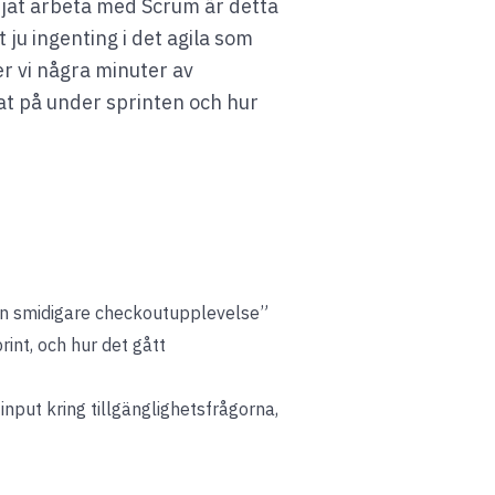
rjat arbeta med Scrum är detta
 ju ingenting i det agila som
er vi några minuter av
at på under sprinten och hur
 en smidigare checkoutupplevelse”
int, och hur det gått
put kring tillgänglighetsfrågorna,