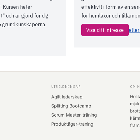
g. Kursen heter
effektivt) i form av en s
t" och är gjord för dig
för hemläxor och tillämp
pp grundkunskaperna.
Visa ditt intresse
eller
UTBILDNINGAR
OM H
Holif
Agilt ledarskap
mjuk
Splitting Bootcamp
brot
Scrum Master-träning
kärn
Produktägar-träning
fram