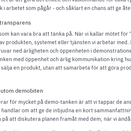
k i arbetet som pågår - och såklart en chans att ge åte
 transparens
 som kan vara bra att tänka på. När vi kallar mötet för
av produkten, systemet eller tjänsten vi arbetar med. 
uvar ned ärligheten och öppenheten i demonstrationen,
tanken med öppenhet och ärlig kommunikation kring hur
sälja en produkt, utan att samarbeta för att göra pro
t utom demobiten
erar för mycket på demo-tanken är att vi tappar de andr
handlar om att ge de inbjudna en kort sammanfattning 
sa på att diskutera planen framåt med dem, när vi änd