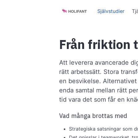
Självstudier
Tj
Från friktion 
Att leverera avancerade dig
rätt arbetssätt. Stora trans
en besvikelse. Alternativet 
enda samtal mellan rätt per
tid vara det som får en knä
Vad många brottas med
Strategiska satsningar som dr
Det gnisslar i teamworket, tro