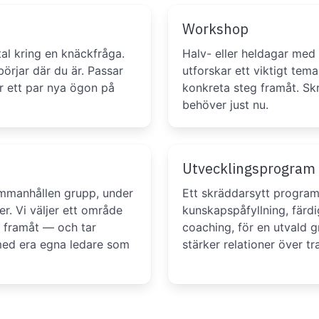
Workshop
al kring en knäckfråga.
Halv- eller heldagar med 
örjar där du är. Passar
utforskar ett viktigt tem
r ett par nya ögon på
konkreta steg framåt. Skr
behöver just nu.
Utvecklingsprogram
mmanhållen grupp, under
Ett skräddarsytt progra
er. Vi väljer ett område
kunskapspåfyllning, färd
g framåt — och tar
coaching, för en utvald 
, med era egna ledare som
stärker relationer över tr