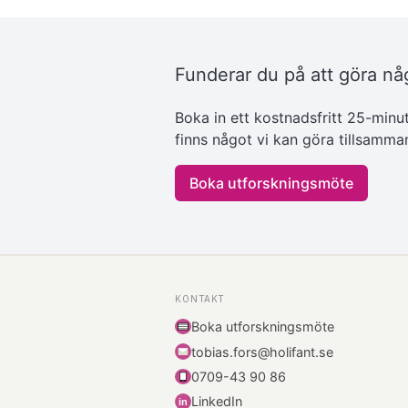
Funderar du på att göra nå
Boka in ett kostnadsfritt 25-minu
finns något vi kan göra tillsamma
Boka utforskningsmöte
KONTAKT
Boka utforskningsmöte
tobias.fors@holifant.se
0709-43 90 86
LinkedIn
i
n