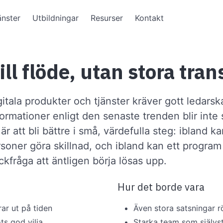
änster
Utbildningar
Resurser
Kontakt
till flöde, utan stora tr
itala produkter och tjänster kräver gott ledars
formationer enligt den senaste trenden blir inte 
är att bli bättre i små, värdefulla steg: ibland ka
soner göra skillnad, och ibland kan ett program
ckfråga att äntligen börja lösas upp.
Hur det borde vara
ar ut på tiden
Även stora satsningar r
ts god vilja
Starka team som självst