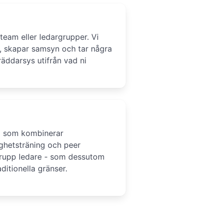
team eller ledargrupper. Vi
a, skapar samsyn och tar några
äddarsys utifrån vad ni
m som kombinerar
ighetsträning och peer
grupp ledare - som dessutom
aditionella gränser.