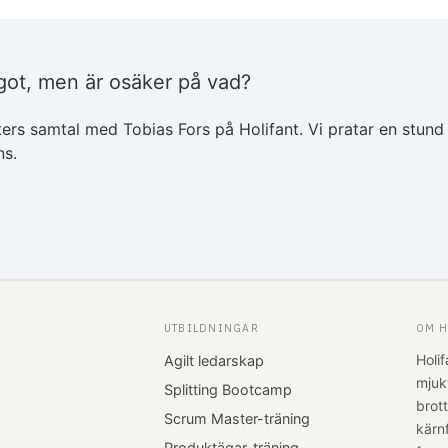
got, men är osäker på vad?
ters samtal med Tobias Fors på Holifant. Vi pratar en stund
ns.
UTBILDNINGAR
OM H
Holif
Agilt ledarskap
mjuk
Splitting Bootcamp
brot
Scrum Master-träning
kärn
Produktägar-träning