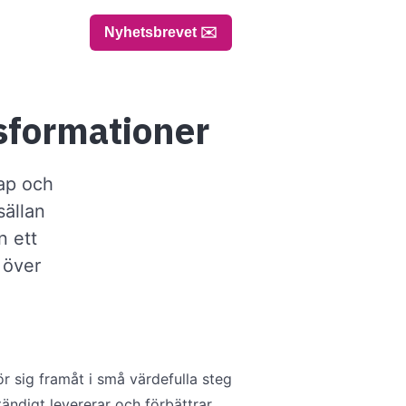
Nyhetsbrevet ✉️
ansformationer
kap och
sällan
n ett
 över
ör sig framåt i små värdefulla steg
ändigt levererar och förbättrar