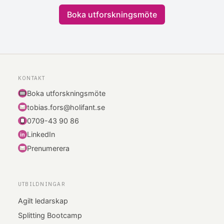
Boka utforskningsmöte
KONTAKT
Boka utforskningsmöte
tobias.fors@holifant.se
0709-43 90 86
LinkedIn
i
n
Prenumerera
UTBILDNINGAR
Agilt ledarskap
Splitting Bootcamp