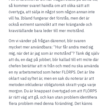
så kommer svaret handla om att olika sätt att
övertyga, att sälja in något som någon annan inte
vill ha. Ibland fungerar det förstås, men det är
också extremt sannolikt att mer krängande och
kravställande bara leder till mer motstånd.
Om vi vänder på frågan däremot, blir svaren
mycket mer användbara: “Hur får andra med sig
mig, när det är jag som är motstånd”? Tänk dig själv
att du, en dag på jobbet, blir kallad till ett möte där
chefen berättar att ni från och med nu ska använda
en ny arbetsmetod som heter FLÖRPS. Det är lite
oklart vad syftet är, men en sak du noterar är att
metoden inkluderar obligatorisk skratt-yoga varje
morgon. Du är knappast övertygad om att FLÖRPS
är rätt väg att gå, och kan utan problem identifiera
flera problem med denna förändring. Det känns