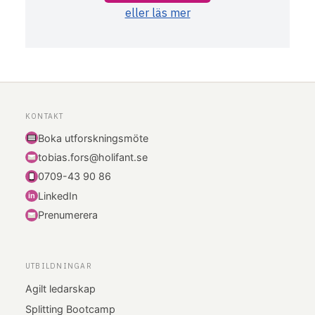
eller läs mer
KONTAKT
Boka utforskningsmöte
tobias.fors@holifant.se
0709-43 90 86
LinkedIn
i
n
Prenumerera
UTBILDNINGAR
Agilt ledarskap
Splitting Bootcamp