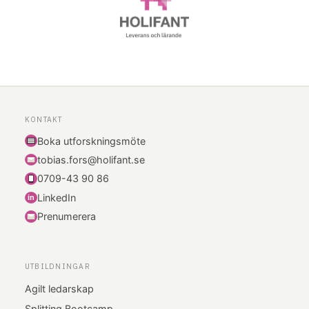
KONTAKT
Boka utforskningsmöte
tobias.fors@holifant.se
0709-43 90 86
LinkedIn
i
n
Prenumerera
UTBILDNINGAR
Agilt ledarskap
Splitting Bootcamp