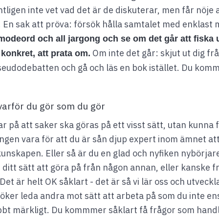
tligen inte vet vad det är de diskuterar, men får nöje a
 En sak att pröva: försök hålla samtalet med enklast m
 modeord och all jargong och se om det går att fiska 
Om inte det går: skjut ut dig fr
 konkret, att prata om.
eudodebatten och gå och läs en bok istället. Du komm
.
 varför du gör som du gör
ar på att saker ska göras på ett visst sätt, utan kunna 
ngen vara för att du är sån djup expert inom ämnet att
kunskapen. Eller så är du en glad och nyfiken nybörjar
 ditt sätt att göra på från någon annan, eller kanske f
t är helt OK såklart - det är så vi lär oss och utveck
ker leda andra mot sätt att arbeta på som du inte ens 
abbt märkligt. Du kommmer såklart få frågor som han