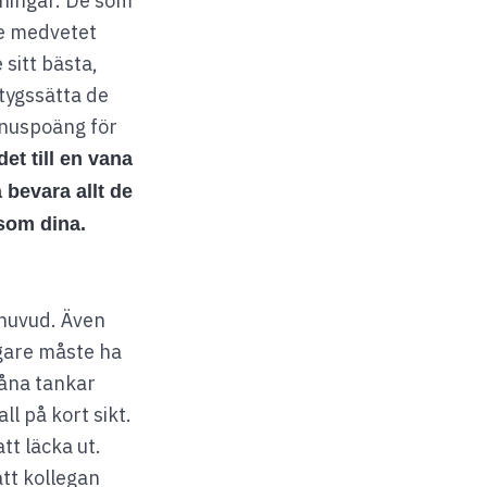
dningar. De som
te medvetet
sitt bästa,
etygssätta de
onuspoäng för
det till en vana
 bevara allt de
 som dina.
 huvud. Även
ngare måste ha
såna tankar
ll på kort sikt.
tt läcka ut.
att kollegan