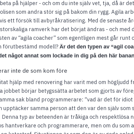
rbeta på hjälper - och om du inte själv vet, tja, då är det
lisen som andra stör sig på bakom din rygg. Agila arbe
vis ett försök till avbyråkratisering. Med de senaste 
storskaliga ramverk har det börjat ändras - och med 
ten av “agila coacher” som egentligen mest går runt oc
en förutbestämd modell?
Är det den typen av “agil coa
r det något annat som lockade in dig på den här bana
erar inte de som kom före
tat hjälp med renovering har varit med om högljudd f
a jobbet börjar betygssätta arbetet som gjorts av fö
amma sak bland programmerare: “vad är det för idiot
n upptäcker samma person att den var den själv som 
). Denna typ av beteenden är tråkiga och respektlösa n
s hantverkare och programmerare, men om du som ag