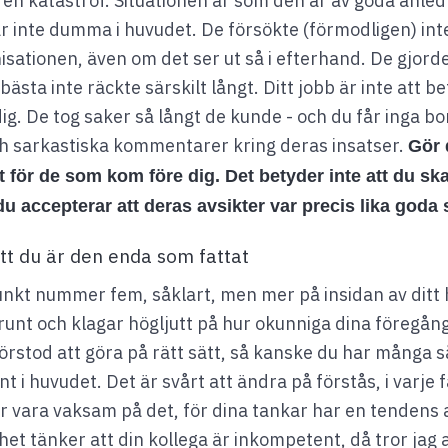
e en katastrof. Situationen är som den är av goda anle
ar inte dumma i huvudet. De försökte (förmodligen) in
sationen, även om det ser ut så i efterhand. De gjorde 
ästa inte räckte särskilt långt. Ditt jobb är inte att b
ig. De tog saker så långt de kunde - och du får inga b
och sarkastiska kommentarer kring deras insatser.
Gör 
t för de som kom före dig. Det betyder inte att du ska
 du accepterar att deras avsikter var precis lika goda
tt du är den enda som fattat
punkt nummer fem, såklart, men mer på insidan av ditt
 runt och klagar högljutt på hur okunniga dina föregå
förstod att göra på rätt sätt, så kanske du har många 
 i huvudet. Det är svårt att ändra på förstås, i varje fa
 vara vaksam på det, för dina tankar har en tendens a
het tänker att din kollega är inkompetent, då tror jag 