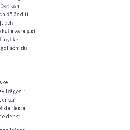
. Det kan
h då är ditt
gt och
skulle vara just
h nyfiken
något som du
nske
2
av frågor.
åverkar
t de flesta.
ade den?”