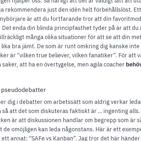
en hjälper oss. Så härligt att det är väldigt lätt att ut
a rekommendera just den idén helt förbehållslöst. Ett
 nybörjare är att du fortfarande tror att din favoritmod
r. Det enda din blinda principfasthet tyder på är att d
illräckligt många olika situationer för att se att din me
r lika bra jämt. De som är runt omkring dig kanske inte
er är “vilken true believer, vilken fanatiker”. För att v
å saker, att ha en övertygelse, men agila coacher
behö
 i pseudodebatter
er dig i debatter om arbetssätt som aldrig verkar led
 så att det som diskuteras faktiskt är … ingenting alls
ecken är att diskussionen handlar om begrepp som är s
t de omöjligen kan leda någonstans. Här är ett exempe
är ett annat: “SAFe vs Kanban”. Jag tror det här hände