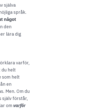
v själva
öjliga språk.
ut något
ån den
er lära dig
förklara varför,
 du helt
e som helt
rån en
las. Men. Om du
själv förstår,
dlar om
varför