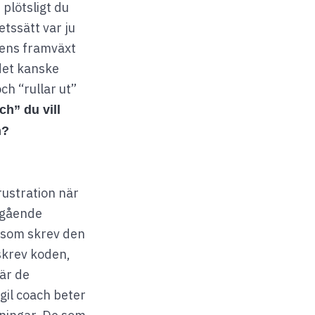
 plötsligt du
tssätt var ju
årens framväxt
det kanske
h “rullar ut”
ch” du vill
n?
rustration när
regående
 som skrev den
skrev koden,
är de
il coach beter