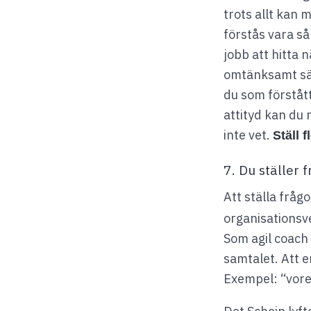
trots allt kan 
förstås vara så
jobb att hitta 
omtänksamt sätt
du som förstått
attityd kan du 
inte vet.
Ställ f
7. Du ställer 
Att ställa frå
organisationsv
Som agil coach
samtalet. Att e
Exempel: “vore