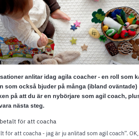
tioner anlitar idag agila coacher - en roll som ka
en som också bjuder på många (ibland oväntade)
ken på att du är en nybörjare som agil coach, plus
ara nästa steg.
 betalt för att coacha
lt för att coacha - jag är ju anlitad som agil coach”. OK