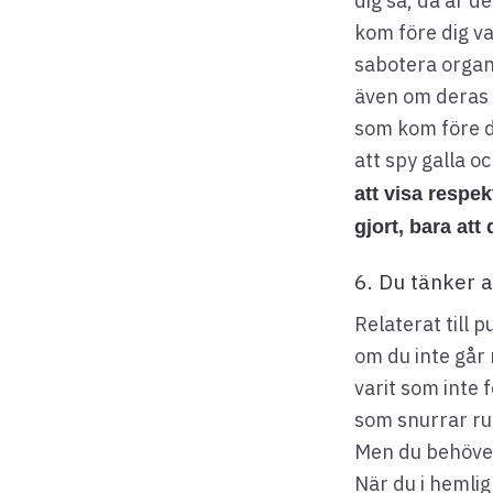
dig så, då är d
kom före dig v
sabotera organi
även om deras b
som kom före d
att spy galla 
att visa respek
gjort, bara att
6. Du tänker a
Relaterat till 
om du inte går
varit som inte 
som snurrar runt
Men du behöver
När du i hemlig