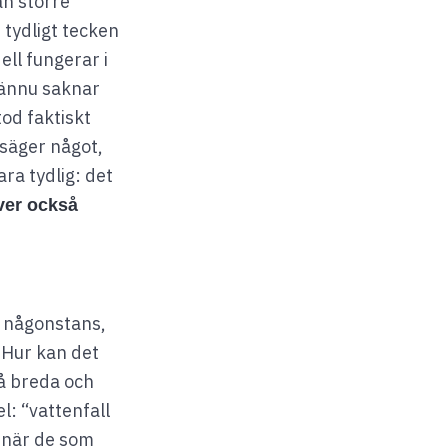
an större
 tydligt tecken
ell fungerar i
u ännu saknar
tod faktiskt
 säger något,
ara tydlig: det
ver också
a någonstans,
. Hur kan det
å breda och
l: “vattenfall
r när de som