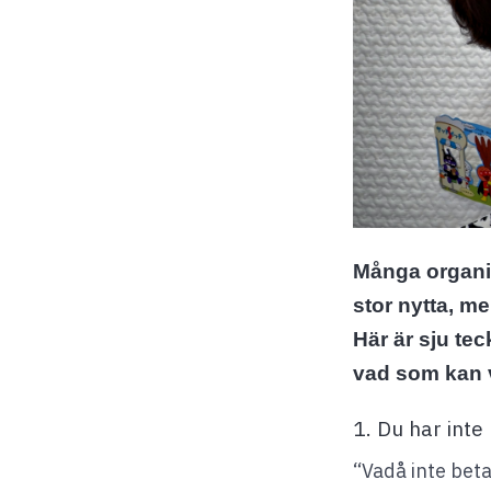
Många organisa
stor nytta, m
Här är sju tec
vad som kan v
1. Du har inte
“Vadå inte beta