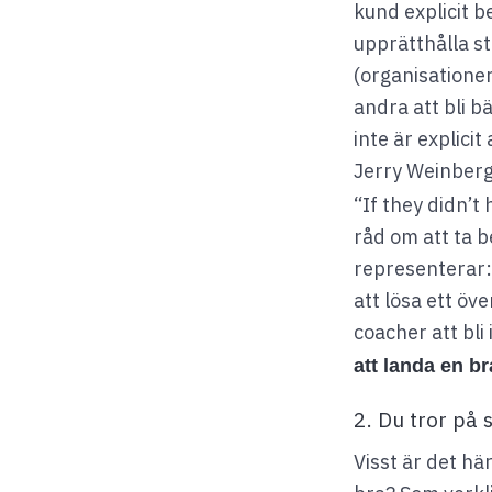
kund explicit be
upprätthålla s
(organisationer
andra att bli b
inte är explici
Jerry Weinberg
“If they didn’t
råd om att ta 
representerar: 
att lösa ett öv
coacher att bl
att landa en b
2. Du tror på
Visst är det här