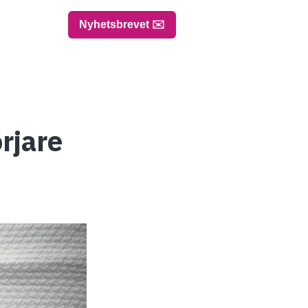
Nyhetsbrevet ✉️
rjare