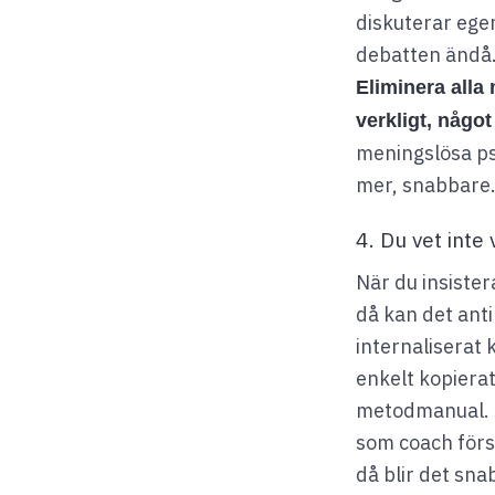
diskuterar egen
debatten ändå.
Eliminera alla
verkligt, något
meningslösa ps
mer, snabbare
4. Du vet inte
När du insister
då kan det anti
internaliserat 
enkelt kopierat
metodmanual. De
som coach försö
då blir det sn