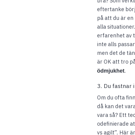
bra? Som verklig
eftertanke börj
på att du är en
alla situatione
erfarenhet av t
inte alls passa
men det de tänk
är OK att tro p
.
ödmjukhet
3. Du fastnar
Om du ofta finn
då kan det vara
vara så? Ett t
odefinierade at
vs agilt”. Här 