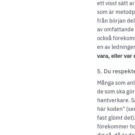
ett visst sätt a
som är metodpo
från början del
av omfattande 
också förekoms
en av ledning
vara, eller va
5. Du respekt
Många som anli
de som ska gör
hantverkare. S
här koden” (se
fast glömt det
förekommer ho