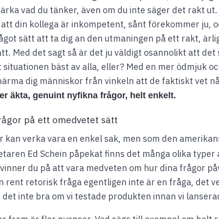
märka vad du tänker, även om du inte säger det rakt ut
 att din kollega är inkompetent, sånt förekommer ju, oc
något sätt att ta dig an den utmaningen på ett rakt, ärli
. Med det sagt så är det ju väldigt osannolikt att det 
 situationen bäst av alla, eller? Med en mer ödmjuk oc
närma dig människor från vinkeln att de faktiskt vet 
ler äkta, genuint nyfikna frågor, helt enkelt.
frågor på ett omedvetet sätt
gor kan verka vara en enkel sak, men som den amerika
etaren Ed Schein påpekat finns det många olika typer 
 vinner du på att vara medveten om hur dina frågor p
n rent retorisk fråga egentligen inte är en fråga, det ve
 det inte bra om vi testade produkten innan vi lanser