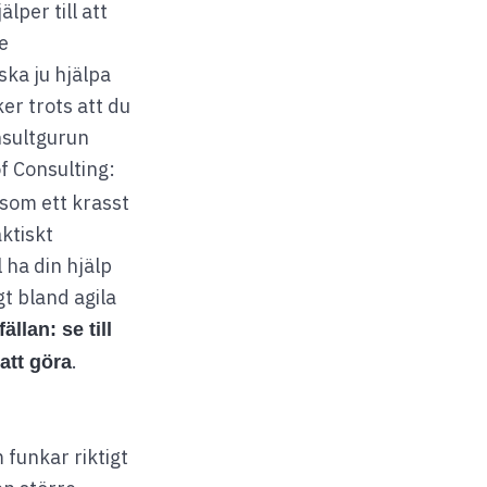
lper till att
e
ska ju hjälpa
ker trots att du
onsultgurun
f Consulting:
som ett krasst
ktiskt
 ha din hjälp
t bland agila
ällan: se till
.
att göra
m funkar riktigt