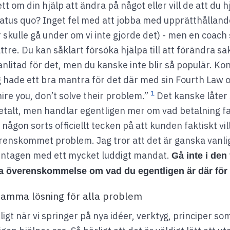
tt om din hjälp att ändra på något eller vill de att du hjä
tatus quo? Inget fel med att jobba med upprätthålland
 skulle gå under om vi inte gjorde det) - men en coach 
ättre. Du kan såklart försöka hjälpa till att förändra sa
t anlitad för det, men du kanske inte blir så populär. K
 hade ett bra mantra för det där med sin Fourth Law o
1
 hire you, don’t solve their problem.”
Det kanske låter 
betalt, men handlar egentligen mer om vad betalning fa
någon sorts officiellt tecken på att kunden faktiskt vill
erenskommet problem. Jag tror att det är ganska vanlig
i intagen med ett mycket luddigt mandat.
Gå inte i den f
ra överenskommelse om vad du egentligen är där för 
 samma lösning för alla problem
ligt när vi springer på nya idéer, verktyg, principer so